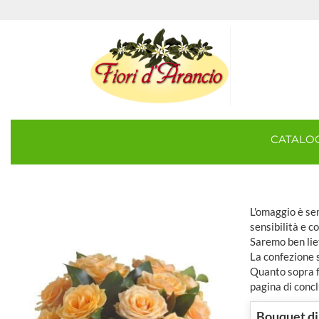
CATAL
L'omaggio è sem
sensibilità e c
Saremo ben lie
La confezione 
Quanto sopra fa
pagina di concl
Bouquet di