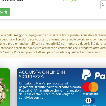
RA
zione dell´omaggio ci impegniamo ad utilizzare fiori e piante di qualità e faremo t
rispecchiare il prodotto scelto quanto a forma, contenuti e colori. Sono comunq
 uno o più elementi per difficoltà di reperibilità sul mercato e deperibilità del pro
i intendono accettate dal cliente ordinante a condizione che il prodotto offra alm
tà/prezzo. Puoi sempre contattarci per concordare quanto ritieni necessario.
ACQUISTA ONLINE IN
SICUREZZA
Utilizziamo PayPal per accettare i
pagamenti tramite carta di credito o conto
Paypal. CiÃ² garantisce che le informazioni
della tua carta di credito non vengono
condivise con noi.