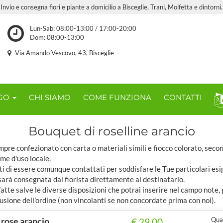
Invio e consegna fiori e piante a domicilio a Bisceglie, Trani, Molfetta e dintorni.
Lun-Sab: 08:00-13:00 / 17:00-20:00
Dom: 08:00-13:00
Via Amando Vescovo, 43, Bisceglie
OGO
CHI SIAMO
COME FUNZIONA
CONTATTI
Bouquet di roselline arancio
pre confezionato con carta o materiali simili e fiocco colorato, seco
ome d'uso locale.
ti di essere comunque contattati per soddisfare le Tue particolari esi
sarà consegnata dal fiorista direttamente al destinatario.
tte salve le diverse disposizioni che potrai inserire nel campo note,
usione dell'ordine (non vincolanti se non concordate prima con noi).
 rose arancio
Quan
€ 29,00