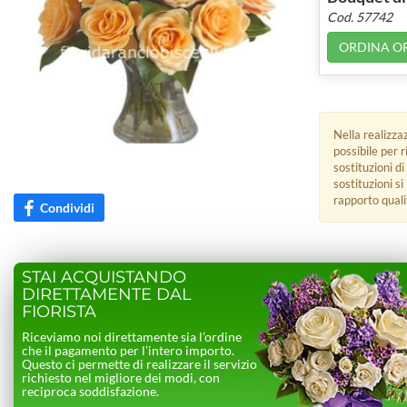
Cod. 57742
ORDINA O
Nella realizza
possibile per 
sostituzioni di
sostituzioni s
rapporto quali
Condividi
STAI ACQUISTANDO
DIRETTAMENTE DAL
FIORISTA
Riceviamo noi direttamente sia l’ordine
che il pagamento per l’intero importo.
Questo ci permette di realizzare il servizio
richiesto nel migliore dei modi, con
reciproca soddisfazione.