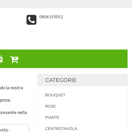
0806193052
CATEGORIE
ndo la nostra
BOUQUET
genze.
ROSE
 presente nella
PIANTE
CENTROTAVOLA
tità :