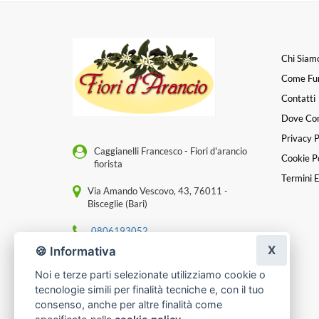
Chi Siam
Come Fu
Contatti
Dove Co
Privacy P
Caggianelli Francesco - Fiori d'arancio
Cookie Po
fiorista
Termini E
Via Amando Vescovo, 43, 76011 -
Bisceglie (Bari)
0806193052
X
🍪 Informativa
[email protected]
Noi e terze parti selezionate utilizziamo cookie o
P. IVA 07173420725
tecnologie simili per finalità tecniche e, con il tuo
consenso, anche per altre finalità come