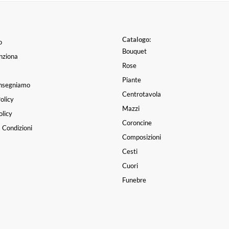
Catalogo:
o
Bouquet
nziona
Rose
Piante
nsegniamo
Centrotavola
olicy
Mazzi
licy
Coroncine
 Condizioni
Composizioni
Cesti
Cuori
Funebre