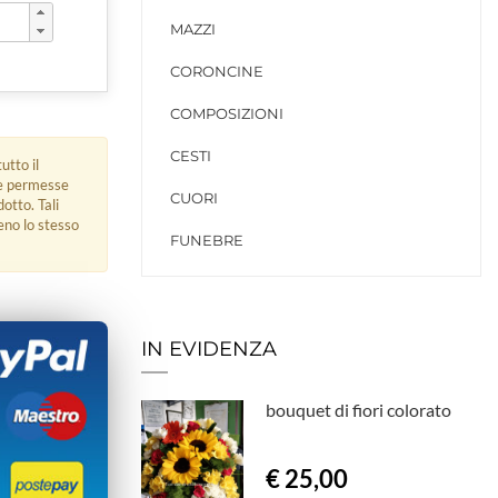
MAZZI
CORONCINE
COMPOSIZIONI
CESTI
utto il
ue permesse
CUORI
dotto. Tali
eno lo stesso
FUNEBRE
IN EVIDENZA
bouquet di fiori colorato
€ 25,00