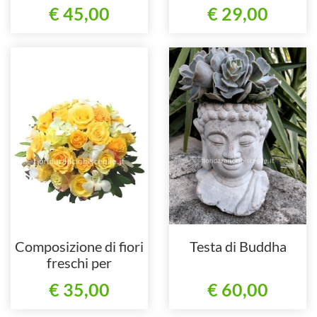
cymbidium.
particolare gerbere e
€ 45,00
€ 29,00
rose.
Composizione di fiori
Testa di Buddha
freschi per
centrotavola.
€ 35,00
€ 60,00