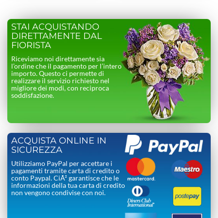
STAI ACQUISTANDO
DIRETTAMENTE DAL
FIORISTA
Riceviamo noi direttamente sia
l’ordine che il pagamento per l’intero
importo. Questo ci permette di
realizzare il servizio richiesto nel
migliore dei modi, con reciproca
soddisfazione.
ACQUISTA ONLINE IN
SICUREZZA
Utilizziamo PayPal per accettare i
pagamenti tramite carta di credito o
conto Paypal. CiÃ² garantisce che le
informazioni della tua carta di credito
non vengono condivise con noi.