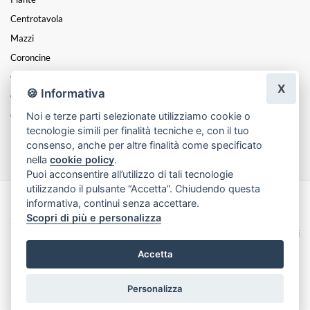
Centrotavola
Mazzi
Coroncine
Composizioni
X
🍪 Informativa
Cesti
Noi e terze parti selezionate utilizziamo cookie o
Cuori
tecnologie simili per finalità tecniche e, con il tuo
Funebre
consenso, anche per altre finalità come specificato
nella
cookie policy
.
Puoi acconsentire all’utilizzo di tali tecnologie
utilizzando il pulsante “Accetta”. Chiudendo questa
informativa, continui senza accettare.
Made with
by
Infoser.it
-
Realizzazione Siti ecommerce per Fioristi
- ©
Scopri di più e personalizza
2026
Privacy Policy
Cookie Policy
Termini e Condizioni
Accetta
Personalizza