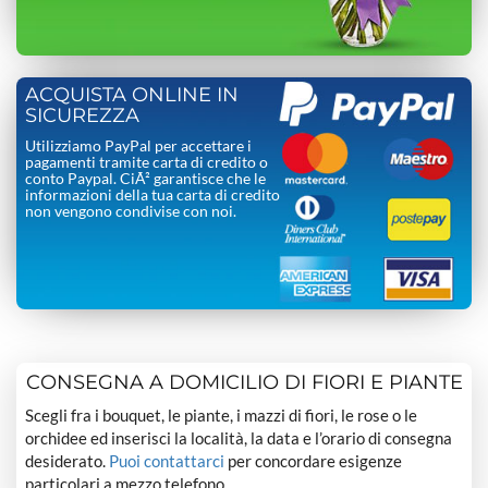
ACQUISTA ONLINE IN
SICUREZZA
Utilizziamo PayPal per accettare i
pagamenti tramite carta di credito o
conto Paypal. CiÃ² garantisce che le
informazioni della tua carta di credito
non vengono condivise con noi.
CONSEGNA A DOMICILIO DI FIORI E PIANTE
Scegli fra i bouquet, le piante, i mazzi di fiori, le rose o le
orchidee ed inserisci la località, la data e l’orario di consegna
desiderato.
Puoi contattarci
per concordare esigenze
particolari a mezzo telefono.