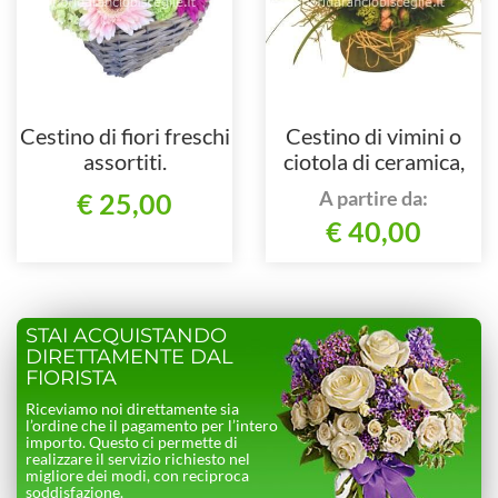
Cestino di fiori freschi
Cestino di vimini o
assortiti.
ciotola di ceramica,
composto da rose e
A partire da:
€ 25,00
verde pregiato.
€ 40,00
STAI ACQUISTANDO
DIRETTAMENTE DAL
FIORISTA
Riceviamo noi direttamente sia
l’ordine che il pagamento per l’intero
importo. Questo ci permette di
realizzare il servizio richiesto nel
migliore dei modi, con reciproca
soddisfazione.